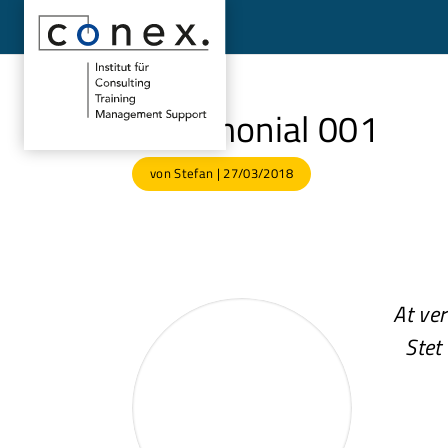
Testimonial 001
von
Stefan
|
27/03/2018
At ve
Stet