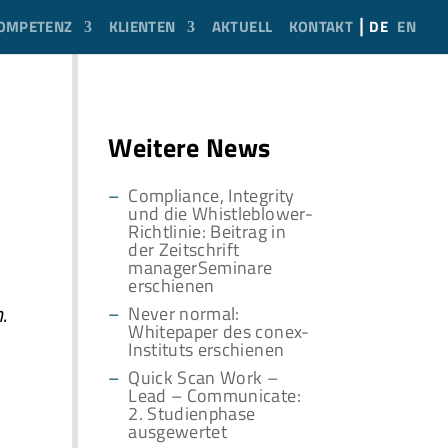
OMPETENZ
KLIENTEN
AKTUELL
KONTAKT
DE
EN
Weitere News
Compliance, Integrity
und die Whistleblower-
Richtlinie: Beitrag in
der Zeitschrift
managerSeminare
erschienen
.
Never normal:
Whitepaper des conex-
Instituts erschienen
Quick Scan Work –
Lead – Communicate:
2. Studienphase
ausgewertet