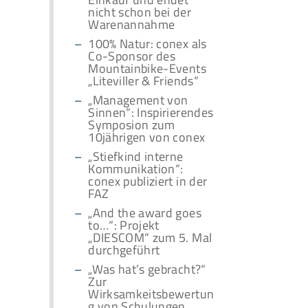
nicht schon bei der
Warenannahme
100% Natur: conex als
Co-Sponsor des
Mountainbike-Events
„Liteviller & Friends“
„Management von
Sinnen“: Inspirierendes
Symposion zum
10jährigen von conex
„Stiefkind interne
Kommunikation“:
conex publiziert in der
FAZ
„And the award goes
to…“: Projekt
„DIESCOM“ zum 5. Mal
durchgeführt
„Was hat’s gebracht?“
Zur
Wirksamkeitsbewertun
g von Schulungen